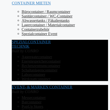
CONTAINER MIETEN
Bürocontainer / Raumcontainer
Sanitärcontainer / WC-Container
Abwassertanks / Fäkalientanks
Lagercontainer / Materialcontainer
Containerzubehör
Spezialcontainer Event
SPEZIALCONTAINER
TECHNIK
Built by CONRO
Aggregatecontainer
Energiespeichercontainer
Rechenzentrumcontainer
Schaltanlagencontainer
Laborcontainer
Werkstattcontainer
EVENT- & MARKEN CONTAINER
Built by CONRO
Messecontainer
Barcontainer
PopUp Stores