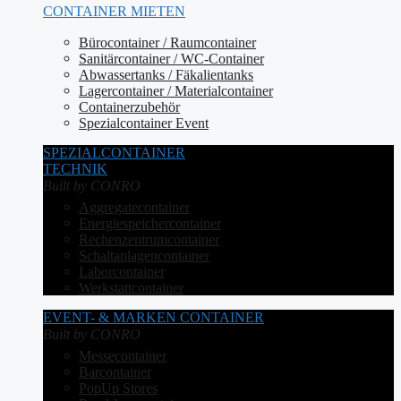
CONTAINER MIETEN
Bürocontainer / Raumcontainer
Sanitärcontainer / WC-Container
Abwassertanks / Fäkalientanks
Lagercontainer / Materialcontainer
Containerzubehör
Spezialcontainer Event
SPEZIALCONTAINER
TECHNIK
Built by CONRO
Aggregatecontainer
Energiespeichercontainer
Rechenzentrumcontainer
Schaltanlagencontainer
Laborcontainer
Werkstattcontainer
EVENT- & MARKEN CONTAINER
Built by CONRO
Messecontainer
Barcontainer
PopUp Stores